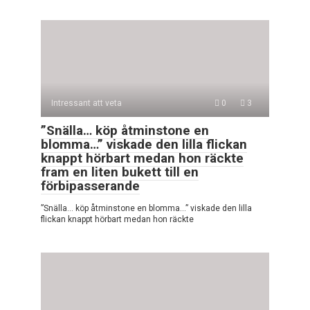
Intressant att veta
0
3
”Snälla… köp åtminstone en
blomma…” viskade den lilla flickan
knappt hörbart medan hon räckte
fram en liten bukett till en
förbipasserande
”Snälla… köp åtminstone en blomma…” viskade den lilla
flickan knappt hörbart medan hon räckte