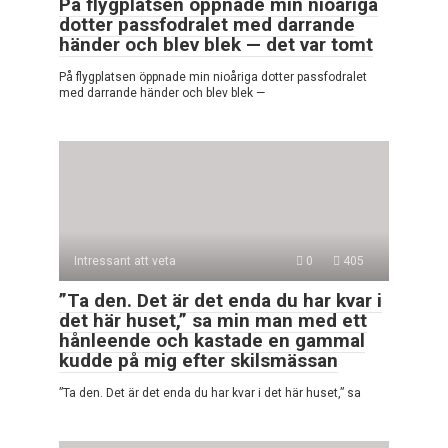
På flygplatsen öppnade min nioåriga
dotter passfodralet med darrande
händer och blev blek — det var tomt
På flygplatsen öppnade min nioåriga dotter passfodralet
med darrande händer och blev blek —
Intressant att veta
0
405
”Ta den. Det är det enda du har kvar i
det här huset,” sa min man med ett
hånleende och kastade en gammal
kudde på mig efter skilsmässan
”Ta den. Det är det enda du har kvar i det här huset,” sa