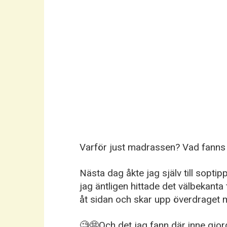
Varför just madrassen? Vad fanns 
Nästa dag åkte jag själv till sopti
jag äntligen hittade det välbekanta
åt sidan och skar upp överdraget m
🧐😨Och det jag fann där inne gjor