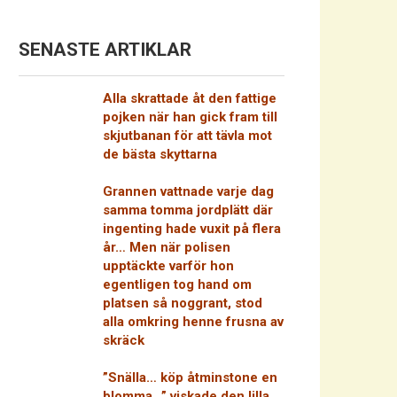
SENASTE ARTIKLAR
Alla skrattade åt den fattige
pojken när han gick fram till
skjutbanan för att tävla mot
de bästa skyttarna
Grannen vattnade varje dag
samma tomma jordplätt där
ingenting hade vuxit på flera
år… Men när polisen
upptäckte varför hon
egentligen tog hand om
platsen så noggrant, stod
alla omkring henne frusna av
skräck
”Snälla… köp åtminstone en
blomma…” viskade den lilla