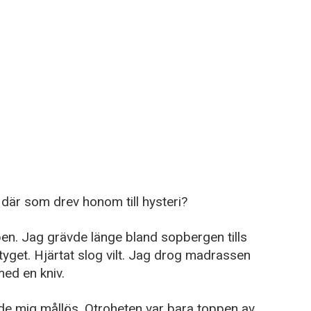
där som drev honom till hysteri?
ppen. Jag grävde länge bland sopbergen tills
 tyget. Hjärtat slog vilt. Jag drog madrassen
ed en kniv.
de mig mållös. Otroheten var bara toppen av