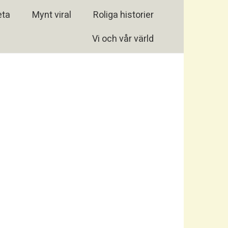
eta
Mynt viral
Roliga historier
Vi och vår värld