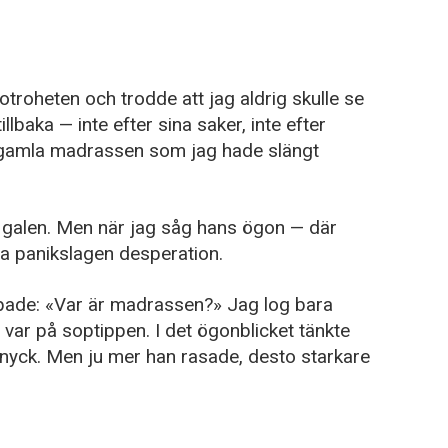
troheten och trodde att jag aldrig skulle se
baka — inte efter sina saker, inte efter
n gamla madrassen som jag hade slängt
it galen. Men när jag såg hans ögon — där
ra panikslagen desperation.
pade: «Var är madrassen?» Jag log bara
 var på soptippen. I det ögonblicket tänkte
 nyck. Men ju mer han rasade, desto starkare