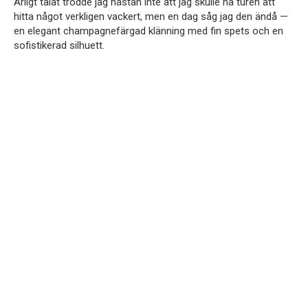
Ärligt talat trodde jag nästan inte att jag skulle ha turen att
hitta något verkligen vackert, men en dag såg jag den ändå —
en elegant champagnefärgad klänning med fin spets och en
sofistikerad silhuett.