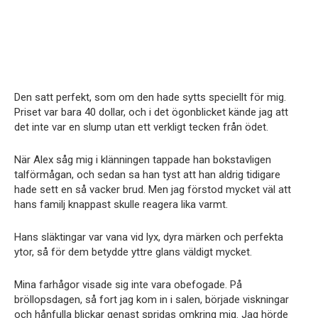
Den satt perfekt, som om den hade sytts speciellt för mig.
Priset var bara 40 dollar, och i det ögonblicket kände jag att
det inte var en slump utan ett verkligt tecken från ödet.
När Alex såg mig i klänningen tappade han bokstavligen
talförmågan, och sedan sa han tyst att han aldrig tidigare
hade sett en så vacker brud. Men jag förstod mycket väl att
hans familj knappast skulle reagera lika varmt.
Hans släktingar var vana vid lyx, dyra märken och perfekta
ytor, så för dem betydde yttre glans väldigt mycket.
Mina farhågor visade sig inte vara obefogade. På
bröllopsdagen, så fort jag kom in i salen, började viskningar
och hånfulla blickar genast spridas omkring mig. Jag hörde