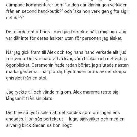
dämpade kommentarer som ”är den där klänningen verkligen
från en second hand-butik?” och ”ska hon verkligen gifta sig i
det där?”
Det gjorde ont att höra, men jag försökte hålla mig lugn. Jag
var där inte för deras åsikter, utan för personen jag älskar.
När jag gick fram till Alex och tog hans hand verkade allt ljud
försvinna. Det var bara vi två kvar, våra blickar och det viktiga
ögonblicket. Ceremonin hade redan börjat, jag slutade nästan
märka gästerna… när plötsligt tystnaden bröts av det skarpa
gnisslet från en stol.
Jag ryckte till och vände mig om. Alex mamma reste sig
långsamt från sin plats.
Det blev så tyst i salen att det kändes som om ingen ens
andades. Hon såg perfekt ut — lugn, självsäker och med en
allvarlig blick. Sedan sa hon högt: