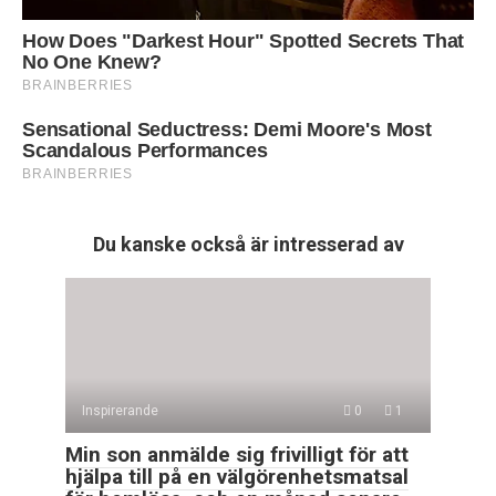
Du kanske också är intresserad av
Inspirerande
0
1
Min son anmälde sig frivilligt för att
hjälpa till på en välgörenhetsmatsal