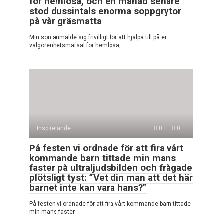
för hemlösa, och en månad senare
stod dussintals enorma soppgrytor
på vår gräsmatta
Min son anmälde sig frivilligt för att hjälpa till på en
välgörenhetsmatsal för hemlösa,
Inspirerande
0
0
På festen vi ordnade för att fira vårt
kommande barn tittade min mans
faster på ultraljudsbilden och frågade
plötsligt tyst: ”Vet din man att det här
barnet inte kan vara hans?”
På festen vi ordnade för att fira vårt kommande barn tittade
min mans faster