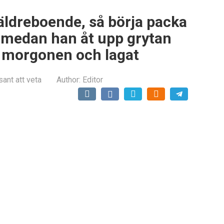
ett äldreboende, så börja packa
n medan han åt upp grytan
a morgonen och lagat
sant att veta
Author:
Editor