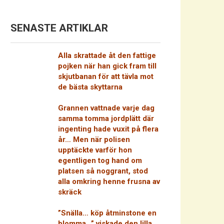
SENASTE ARTIKLAR
Alla skrattade åt den fattige
pojken när han gick fram till
skjutbanan för att tävla mot
de bästa skyttarna
Grannen vattnade varje dag
samma tomma jordplätt där
ingenting hade vuxit på flera
år… Men när polisen
upptäckte varför hon
egentligen tog hand om
platsen så noggrant, stod
alla omkring henne frusna av
skräck
”Snälla… köp åtminstone en
blomma…” viskade den lilla