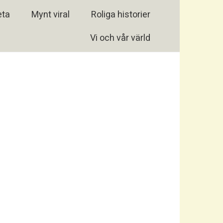
eta
Mynt viral
Roliga historier
Vi och vår värld