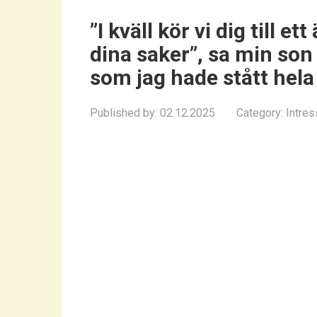
”I kväll kör vi dig till 
dina saker”, sa min so
som jag hade stått hel
Published by:
02.12.2025
Category:
Intres