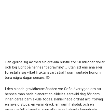
Han gjorde sig av med sin gravida hustru för 50 miljoner dollar
och log lugnt på hennes ”begravning” … utan att ens ana eller
föreställa sig vilket fruktansvärt straff som väntade honom
bara några dagar senare. 😨
I den nionde graviditetsmånaden var Sofia övertygad om att
hennes man hade planerat en alldeles särskild dag för dem
innan deras barn skulle födas. Daniel hade ordnat allt i förväg:
en mysig stuga, en varm dryck, en varm halsduk och en
omsorgsfull atmosfär som alla deras bekanta beundrade.