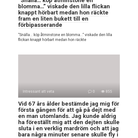
”Snälla… köp åtminstone en
blomma…” viskade den lilla flickan
knappt hörbart medan hon räckte
fram en liten bukett till en
förbipasserande
”Snälla… köp åtminstone en blomma…” viskade den lilla
flickan knappt hörbart medan hon räckte
Intressant att veta
0
855
Vid 67 års ålder bestämde jag mig för
första gången för att gå på dejt med
en man utomlands. Jag kunde aldrig
ha föreställt mig att den dejten skulle
sluta i en verklig mardröm och att jag
bara några minuter senare skulle fly i