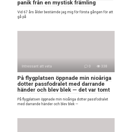
panik från en mystisk främling
Vid 67 års ålder bestämde jag mig för första gången för att
gå på
Intressant att veta
0
338
På flygplatsen öppnade min nioåriga
dotter passfodralet med darrande
händer och blev blek — det var tomt
På flygplatsen öppnade min nioåriga dotter passfodralet
med darrande händer och blev blek —