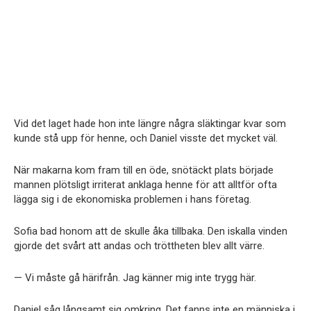
Vid det laget hade hon inte längre några släktingar kvar som
kunde stå upp för henne, och Daniel visste det mycket väl.
När makarna kom fram till en öde, snötäckt plats började
mannen plötsligt irriterat anklaga henne för att alltför ofta
lägga sig i de ekonomiska problemen i hans företag.
Sofia bad honom att de skulle åka tillbaka. Den iskalla vinden
gjorde det svårt att andas och tröttheten blev allt värre.
— Vi måste gå härifrån. Jag känner mig inte trygg här.
Daniel såg långsamt sig omkring. Det fanns inte en människa i