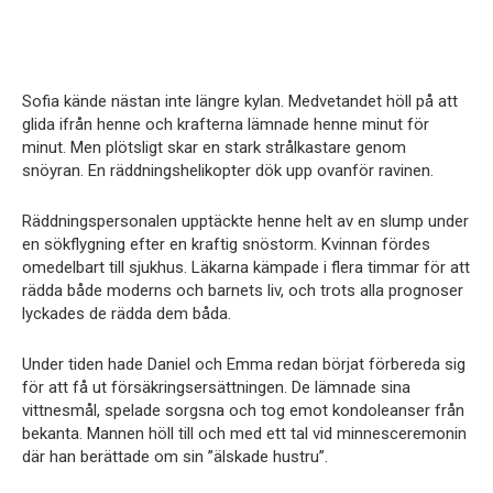
Sofia kände nästan inte längre kylan. Medvetandet höll på att
glida ifrån henne och krafterna lämnade henne minut för
minut. Men plötsligt skar en stark strålkastare genom
snöyran. En räddningshelikopter dök upp ovanför ravinen.
Räddningspersonalen upptäckte henne helt av en slump under
en sökflygning efter en kraftig snöstorm. Kvinnan fördes
omedelbart till sjukhus. Läkarna kämpade i flera timmar för att
rädda både moderns och barnets liv, och trots alla prognoser
lyckades de rädda dem båda.
Under tiden hade Daniel och Emma redan börjat förbereda sig
för att få ut försäkringsersättningen. De lämnade sina
vittnesmål, spelade sorgsna och tog emot kondoleanser från
bekanta. Mannen höll till och med ett tal vid minnesceremonin
där han berättade om sin ”älskade hustru”.