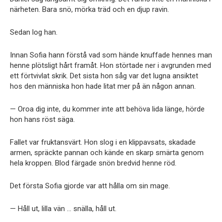
närheten. Bara snö, mörka träd och en djup ravin.
Sedan log han.
Innan Sofia hann förstå vad som hände knuffade hennes man
henne plötsligt hårt framåt. Hon störtade ner i avgrunden med
ett förtvivlat skrik. Det sista hon såg var det lugna ansiktet
hos den människa hon hade litat mer på än någon annan.
— Oroa dig inte, du kommer inte att behöva lida länge, hörde
hon hans röst säga.
Fallet var fruktansvärt. Hon slog i en klippavsats, skadade
armen, spräckte pannan och kände en skarp smärta genom
hela kroppen. Blod färgade snön bredvid henne röd.
Det första Sofia gjorde var att hålla om sin mage.
— Håll ut, lilla vän … snälla, håll ut.