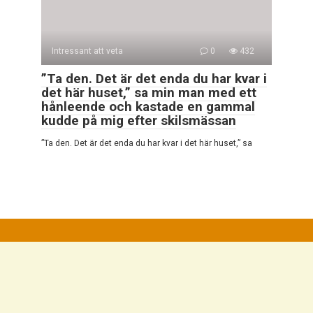
Intressant att veta
0
432
”Ta den. Det är det enda du har kvar i
det här huset,” sa min man med ett
hånleende och kastade en gammal
kudde på mig efter skilsmässan
”Ta den. Det är det enda du har kvar i det här huset,” sa
© 2026 Mycket Intressant
Integritetspolicy
|
Cookiepolicy
|
DMCA
|
Kontaktformulär
|
Webbplatskarta
Alla rättigheter reserverade. Hänvisning till vår webbplats är