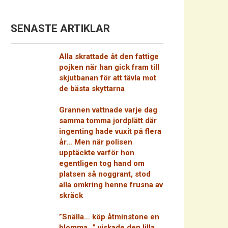
SENASTE ARTIKLAR
Alla skrattade åt den fattige
pojken när han gick fram till
skjutbanan för att tävla mot
de bästa skyttarna
Grannen vattnade varje dag
samma tomma jordplätt där
ingenting hade vuxit på flera
år… Men när polisen
upptäckte varför hon
egentligen tog hand om
platsen så noggrant, stod
alla omkring henne frusna av
skräck
”Snälla… köp åtminstone en
blomma…” viskade den lilla