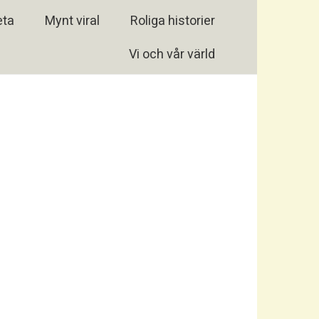
eta
Mynt viral
Roliga historier
Vi och vår värld