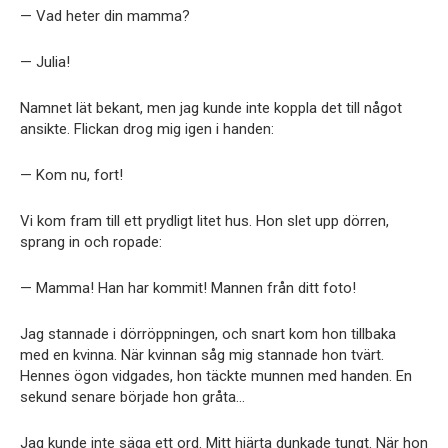
— Vad heter din mamma?
— Julia!
Namnet lät bekant, men jag kunde inte koppla det till något
ansikte. Flickan drog mig igen i handen:
— Kom nu, fort!
Vi kom fram till ett prydligt litet hus. Hon slet upp dörren,
sprang in och ropade:
— Mamma! Han har kommit! Mannen från ditt foto!
Jag stannade i dörröppningen, och snart kom hon tillbaka
med en kvinna. När kvinnan såg mig stannade hon tvärt.
Hennes ögon vidgades, hon täckte munnen med handen. En
sekund senare började hon gråta…
Jag kunde inte säga ett ord. Mitt hjärta dunkade tungt. När hon