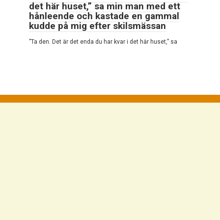
det här huset,” sa min man med ett
hånleende och kastade en gammal
kudde på mig efter skilsmässan
”Ta den. Det är det enda du har kvar i det här huset,” sa
© 2026 Mycket Intressant
Integritetspolicy
|
Cookiepolicy
|
DMCA
|
Kontaktformulär
|
Webbplatskarta
Alla rättigheter reserverade. Hänvisning till vår webbplats är
obligatorisk vid citat. Hel eller partiell reproduktion av
webbplatsartiklarna är förbjuden utan direktlänk till
https://campersmag.com/. De som kommer att begå brott
mot upphovsrätten kommer att åtalas i enlighet med detta.