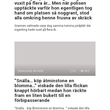
vuxit på flera år… Men när polisen
upptäckte varför hon egentligen tog
hand om platsen så noggrant, stod
alla omkring henne frusna av skräck
Grannen vattnade varje dag samma tomma jordplätt där
ingenting hade vuxit på flera år…
Intressant att veta
0
262
”Snälla… köp åtminstone en
blomma…” viskade den lilla flickan
knappt hörbart medan hon räckte
fram en liten bukett till en
förbipasserande
”Snälla… köp åtminstone en blomma…” viskade den lilla