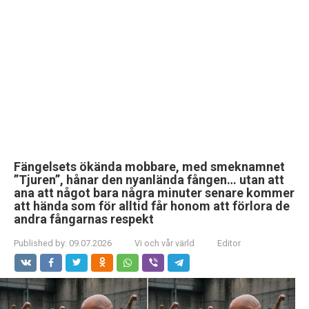
Fängelsets ökända mobbare, med smeknamnet
”Tjuren”, hånar den nyanlända fången… utan att
ana att något bara några minuter senare kommer
att hända som för alltid får honom att förlora de
andra fångarnas respekt
Published by:
09.07.2026
Vi och vår värld
Editor