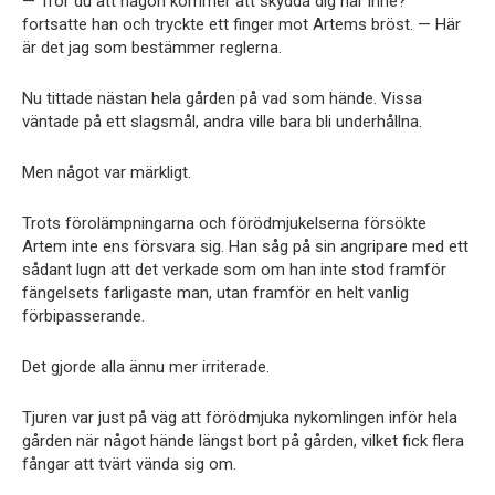
— Tror du att någon kommer att skydda dig här inne?
fortsatte han och tryckte ett finger mot Artems bröst. — Här
är det jag som bestämmer reglerna.
Nu tittade nästan hela gården på vad som hände. Vissa
väntade på ett slagsmål, andra ville bara bli underhållna.
Men något var märkligt.
Trots förolämpningarna och förödmjukelserna försökte
Artem inte ens försvara sig. Han såg på sin angripare med ett
sådant lugn att det verkade som om han inte stod framför
fängelsets farligaste man, utan framför en helt vanlig
förbipasserande.
Det gjorde alla ännu mer irriterade.
Tjuren var just på väg att förödmjuka nykomlingen inför hela
gården när något hände längst bort på gården, vilket fick flera
fångar att tvärt vända sig om.