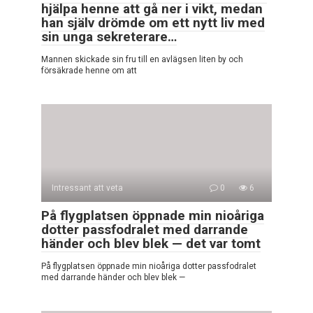
hjälpa henne att gå ner i vikt, medan
han själv drömde om ett nytt liv med
sin unga sekreterare…
Mannen skickade sin fru till en avlägsen liten by och
försäkrade henne om att
Intressant att veta
0
6
På flygplatsen öppnade min nioåriga
dotter passfodralet med darrande
händer och blev blek — det var tomt
På flygplatsen öppnade min nioåriga dotter passfodralet
med darrande händer och blev blek —