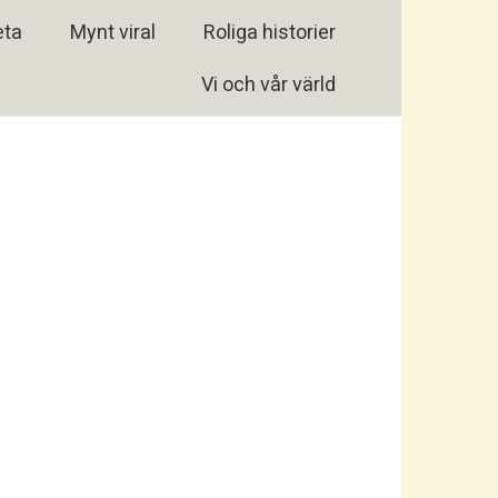
eta
Mynt viral
Roliga historier
Vi och vår värld