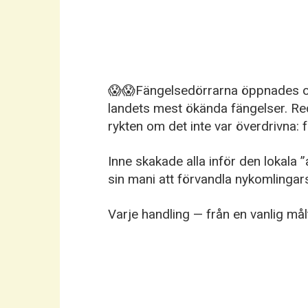
😱😱Fängelsedörrarna öppnades oc
landets mest ökända fängelser. Reda
rykten om det inte var överdrivna: 
Inne skakade alla inför den lokala 
sin mani att förvandla nykomlingars 
Varje handling — från en vanlig måltid