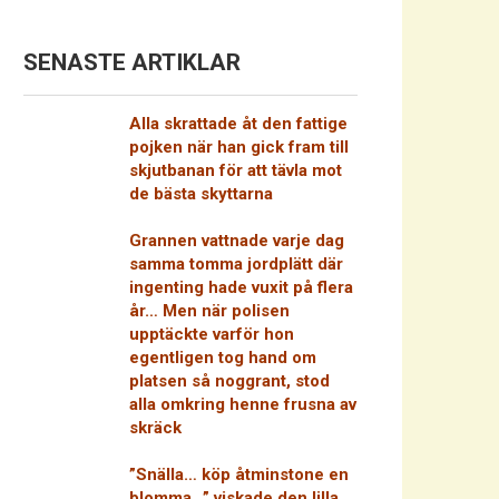
SENASTE ARTIKLAR
Alla skrattade åt den fattige
pojken när han gick fram till
skjutbanan för att tävla mot
de bästa skyttarna
Grannen vattnade varje dag
samma tomma jordplätt där
ingenting hade vuxit på flera
år… Men när polisen
upptäckte varför hon
egentligen tog hand om
platsen så noggrant, stod
alla omkring henne frusna av
skräck
”Snälla… köp åtminstone en
blomma…” viskade den lilla