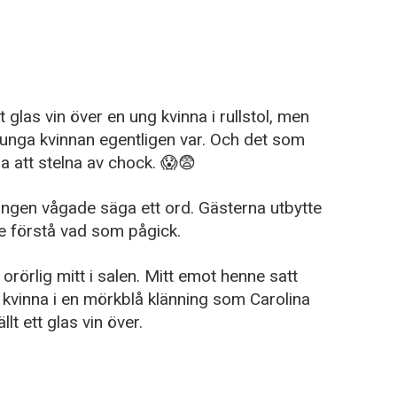
t glas vin över en ung kvinna i rullstol, men
unga kvinnan egentligen var. Och det som
a att stelna av chock. 😱😨
 ingen vågade säga ett ord. Gästerna utbytte
te förstå vad som pågick.
rörlig mitt i salen. Mitt emot henne satt
ng kvinna i en mörkblå klänning som Carolina
lt ett glas vin över.