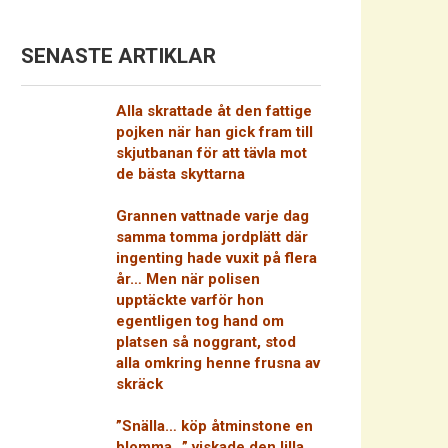
SENASTE ARTIKLAR
Alla skrattade åt den fattige
pojken när han gick fram till
skjutbanan för att tävla mot
de bästa skyttarna
Grannen vattnade varje dag
samma tomma jordplätt där
ingenting hade vuxit på flera
år… Men när polisen
upptäckte varför hon
egentligen tog hand om
platsen så noggrant, stod
alla omkring henne frusna av
skräck
”Snälla… köp åtminstone en
blomma…” viskade den lilla