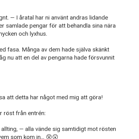
gnt. — I åratal har ni använt andras lidande
er samlade pengar för att behandla sina nära
mycken och lyxhus.
d fasa. Många av dem hade själva skänkt
såg nu att en del av pengarna hade försvunnit
a att detta har något med mig att göra!
 röst från entrén:
allting, — alla vände sig samtidigt mot rösten
 vem som kom in… 😵😲