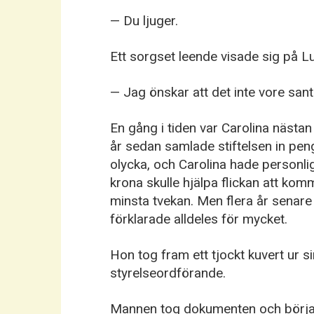
— Du ljuger.
Ett sorgset leende visade sig på Lu
— Jag önskar att det inte vore sant
En gång i tiden var Carolina näst
år sedan samlade stiftelsen in penga
olycka, och Carolina hade personl
krona skulle hjälpa flickan att ko
minsta tvekan. Men flera år sena
förklarade alldeles för mycket.
Hon tog fram ett tjockt kuvert ur si
styrelseordförande.
Mannen tog dokumenten och börjad