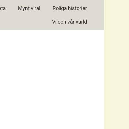
eta
Mynt viral
Roliga historier
Vi och vår värld