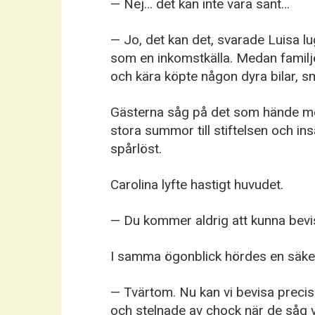
— Nej… det kan inte vara sant…
— Jo, det kan det, svarade Luisa lu
som en inkomstkälla. Medan familj
och kära köpte någon dyra bilar, s
Gästerna såg på det som hände me
stora summor till stiftelsen och in
spårlöst.
Carolina lyfte hastigt huvudet.
— Du kommer aldrig att kunna bevis
I samma ögonblick hördes en säker
— Tvärtom. Nu kan vi bevisa precis 
och stelnade av chock när de såg