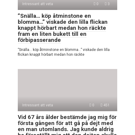
Intressant att veta
0
3
”Snälla… köp åtminstone en
blomma…” viskade den lilla flickan
knappt hörbart medan hon räckte
fram en liten bukett till en
förbipasserande
”Snälla… köp åtminstone en blomma…” viskade den lilla
flickan knappt hörbart medan hon räckte
Intressant att veta
0
451
Vid 67 års ålder bestämde jag mig för
första gången för att gå på dejt med
en man utomlands. Jag kunde aldrig