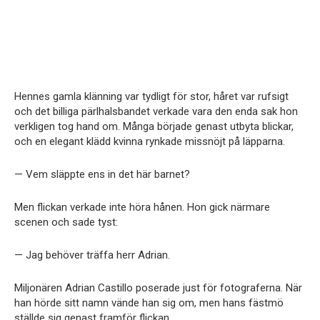
Hennes gamla klänning var tydligt för stor, håret var rufsigt
och det billiga pärlhalsbandet verkade vara den enda sak hon
verkligen tog hand om. Många började genast utbyta blickar,
och en elegant klädd kvinna rynkade missnöjt på läpparna.
— Vem släppte ens in det här barnet?
Men flickan verkade inte höra hånen. Hon gick närmare
scenen och sade tyst:
— Jag behöver träffa herr Adrian.
Miljonären Adrian Castillo poserade just för fotograferna. När
han hörde sitt namn vände han sig om, men hans fästmö
ställde sig genast framför flickan.