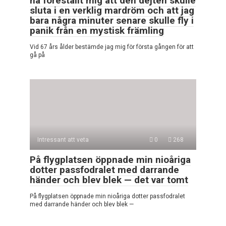
ha föreställt mig att den dejten skulle
sluta i en verklig mardröm och att jag
bara några minuter senare skulle fly i
panik från en mystisk främling
Vid 67 års ålder bestämde jag mig för första gången för att
gå på
Intressant att veta
0
268
På flygplatsen öppnade min nioåriga
dotter passfodralet med darrande
händer och blev blek — det var tomt
På flygplatsen öppnade min nioåriga dotter passfodralet
med darrande händer och blev blek —