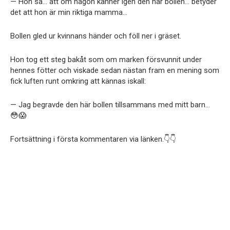
— Hon sa… att om någon känner igen den här bollen… betyder
det att hon är min riktiga mamma…
Bollen gled ur kvinnans händer och föll ner i gräset.
Hon tog ett steg bakåt som om marken försvunnit under
hennes fötter och viskade sedan nästan fram en mening som
fick luften runt omkring att kännas iskall:
— Jag begravde den här bollen tillsammans med mitt barn…
😳😱
Fortsättning i första kommentaren via länken.👇👇