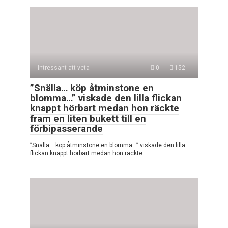
Intressant att veta
0
152
”Snälla… köp åtminstone en
blomma…” viskade den lilla flickan
knappt hörbart medan hon räckte
fram en liten bukett till en
förbipasserande
”Snälla… köp åtminstone en blomma…” viskade den lilla
flickan knappt hörbart medan hon räckte