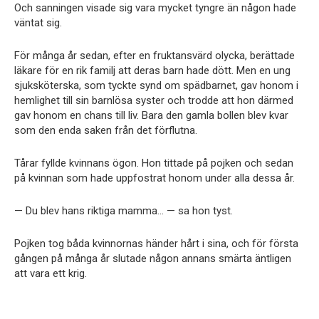
Och sanningen visade sig vara mycket tyngre än någon hade
väntat sig.
För många år sedan, efter en fruktansvärd olycka, berättade
läkare för en rik familj att deras barn hade dött. Men en ung
sjuksköterska, som tyckte synd om spädbarnet, gav honom i
hemlighet till sin barnlösa syster och trodde att hon därmed
gav honom en chans till liv. Bara den gamla bollen blev kvar
som den enda saken från det förflutna.
Tårar fyllde kvinnans ögon. Hon tittade på pojken och sedan
på kvinnan som hade uppfostrat honom under alla dessa år.
— Du blev hans riktiga mamma… — sa hon tyst.
Pojken tog båda kvinnornas händer hårt i sina, och för första
gången på många år slutade någon annans smärta äntligen
att vara ett krig.