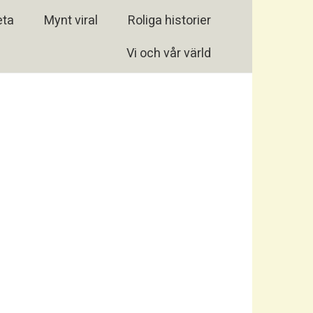
eta
Mynt viral
Roliga historier
Vi och vår värld