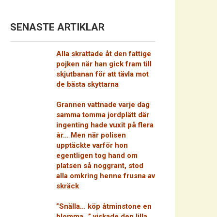
SENASTE ARTIKLAR
Alla skrattade åt den fattige
pojken när han gick fram till
skjutbanan för att tävla mot
de bästa skyttarna
Grannen vattnade varje dag
samma tomma jordplätt där
ingenting hade vuxit på flera
år… Men när polisen
upptäckte varför hon
egentligen tog hand om
platsen så noggrant, stod
alla omkring henne frusna av
skräck
”Snälla… köp åtminstone en
blomma…” viskade den lilla