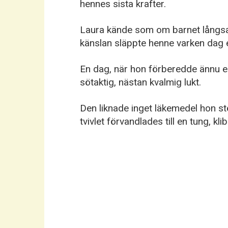
hennes sista krafter.
Laura kände som om barnet långs
känslan släppte henne varken dag el
En dag, när hon förberedde ännu e
sötaktig, nästan kvalmig lukt.
Den liknade inget läkemedel hon stö
tvivlet förvandlades till en tung, kli