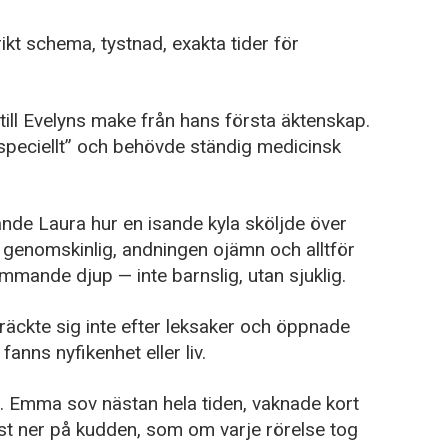
ikt schema, tystnad, exakta tider för
till Evelyns make från hans första äktenskap.
”speciellt” och behövde ständig medicinsk
de Laura hur en isande kyla sköljde över
 genomskinlig, andningen ojämn och alltför
mande djup — inte barnslig, utan sjuklig.
träckte sig inte efter leksaker och öppnade
anns nyfikenhet eller liv.
. Emma sov nästan hela tiden, vaknade kort
löst ner på kudden, som om varje rörelse tog