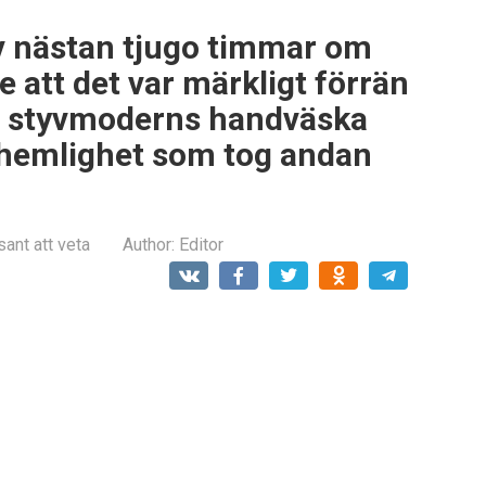
ov nästan tjugo timmar om
e att det var märkligt förrän
r i styvmoderns handväska
 hemlighet som tog andan
sant att veta
Author:
Editor