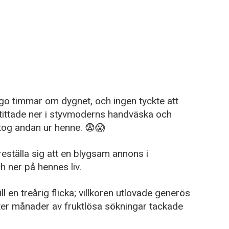
ugo timmar om dygnet, och ingen tyckte att
n tittade ner i styvmoderns handväska och
tog andan ur henne. 😨😱
eställa sig att en blygsam annons i
h ner på hennes liv.
l en treårig flicka; villkoren utlovade generös
ter månader av fruktlösa sökningar tackade