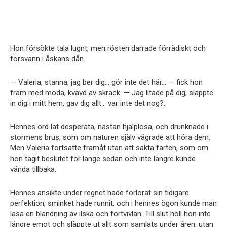
Hon försökte tala lugnt, men rösten darrade förrädiskt och
försvann i åskans dån.
— Valeria, stanna, jag ber dig… gör inte det här… — fick hon
fram med möda, kvävd av skräck. — Jag litade på dig, släppte
in dig i mitt hem, gav dig allt… var inte det nog?..
Hennes ord lät desperata, nästan hjälplösa, och drunknade i
stormens brus, som om naturen själv vägrade att höra dem.
Men Valeria fortsatte framåt utan att sakta farten, som om
hon tagit beslutet för länge sedan och inte längre kunde
vända tillbaka.
Hennes ansikte under regnet hade förlorat sin tidigare
perfektion, sminket hade runnit, och i hennes ögon kunde man
läsa en blandning av ilska och förtvivlan. Till slut höll hon inte
längre emot och släppte ut allt som samlats under åren, utan