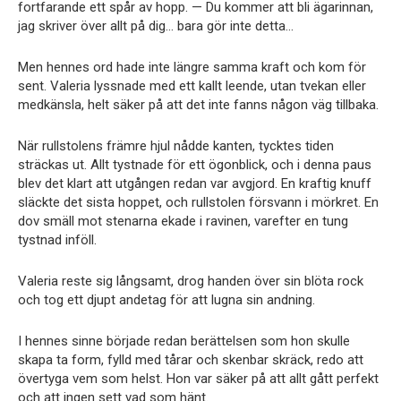
fortfarande ett spår av hopp. — Du kommer att bli ägarinnan,
jag skriver över allt på dig… bara gör inte detta…
Men hennes ord hade inte längre samma kraft och kom för
sent. Valeria lyssnade med ett kallt leende, utan tvekan eller
medkänsla, helt säker på att det inte fanns någon väg tillbaka.
När rullstolens främre hjul nådde kanten, tycktes tiden
sträckas ut. Allt tystnade för ett ögonblick, och i denna paus
blev det klart att utgången redan var avgjord. En kraftig knuff
släckte det sista hoppet, och rullstolen försvann i mörkret. En
dov smäll mot stenarna ekade i ravinen, varefter en tung
tystnad inföll.
Valeria reste sig långsamt, drog handen över sin blöta rock
och tog ett djupt andetag för att lugna sin andning.
I hennes sinne började redan berättelsen som hon skulle
skapa ta form, fylld med tårar och skenbar skräck, redo att
övertyga vem som helst. Hon var säker på att allt gått perfekt
och att ingen sett vad som hänt.