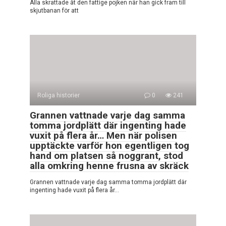
Alla skrattade åt den fattige pojken när han gick fram till
skjutbanan för att
Roliga historier
0
241
Grannen vattnade varje dag samma
tomma jordplätt där ingenting hade
vuxit på flera år… Men när polisen
upptäckte varför hon egentligen tog
hand om platsen så noggrant, stod
alla omkring henne frusna av skräck
Grannen vattnade varje dag samma tomma jordplätt där
ingenting hade vuxit på flera år…