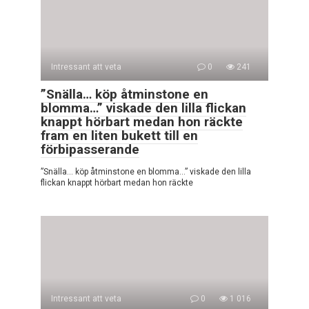
Intressant att veta
0
241
”Snälla… köp åtminstone en
blomma…” viskade den lilla flickan
knappt hörbart medan hon räckte
fram en liten bukett till en
förbipasserande
”Snälla… köp åtminstone en blomma…” viskade den lilla
flickan knappt hörbart medan hon räckte
Intressant att veta
0
1 016