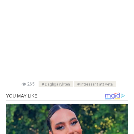
265
Dagliga rykten
Intressant att veta