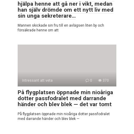
hjälpa henne att gå ner i vikt, medan
han själv drömde om ett nytt liv med
sin unga sekreterare…
Mannen skickade sin fru till en avlägsen liten by och
försäkrade henne om att
Intressant att veta
0
370
På flygplatsen öppnade min nioåriga
dotter passfodralet med darrande
händer och blev blek — det var tomt
På flygplatsen öppnade min nioåriga dotter passfodralet
med darrande händer och blev blek —