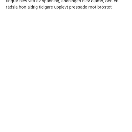
fingrar blev vita av spänning, andningen blev ojämn, och en
rädsla hon aldrig tidigare upplevt pressade mot bröstet.