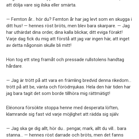
att dölja vare sig ilska eller smärta.
— Femton år… hör du? Femton år har jag levt som en skugga i
ditt hus! — hennes röst bröts, men blev bara skarpare. — Jag
har uthärdat dina order, dina kalla blickar, ditt eviga förakt!
Varje dag fick du mig att förstå att jag var ingen här, att inget
av detta någonsin skulle bli mitt!
Hon tog ett steg framåt och pressade rullstolens handtag
hårdare.
— Jag är trött på att vara en främling bredvid denna rikedom…
trött på att be, vänta och förödmjukas. Hela den här tiden har
jag bara tagit det som borde tillhöra mig rättmätigt!
Eléonora försökte stoppa henne med desperata löften,
klamrande sig fast vid varje möjlighet att rädda sig själv.
— Jag ska ge dig allt, hör du… pengar, mark, allt du vill… bara
stanna… — hennes röst darrade och bröts, men det fanns