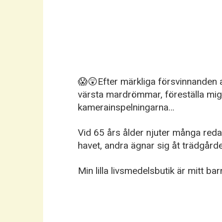
😱😲Efter märkliga försvinnanden av
värsta mardrömmar, föreställa mi
kamerainspelningarna…
Vid 65 års ålder njuter många redan 
havet, andra ägnar sig åt trädgårde
Min lilla livsmedelsbutik är mitt bar