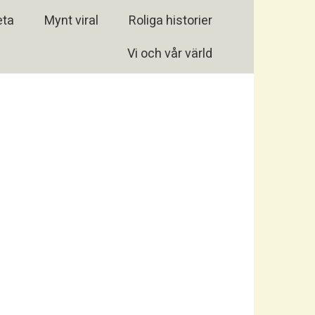
eta
Mynt viral
Roliga historier
Vi och vår värld