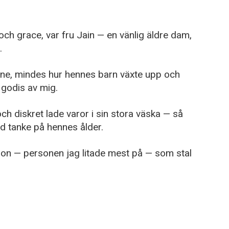
och grace, var fru Jain — en vänlig äldre dam,
.
enne, mindes hur hennes barn växte upp och
godis av mig.
h diskret lade varor i sin stora väska — så
med tanke på hennes ålder.
t hon — personen jag litade mest på — som stal