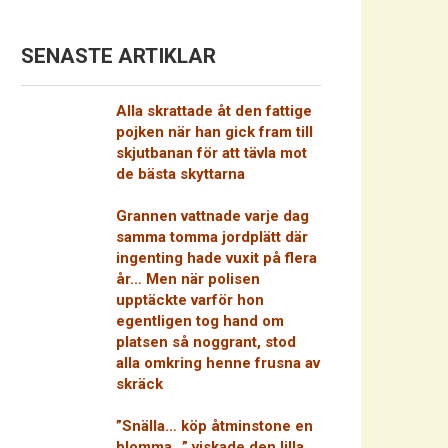
SENASTE ARTIKLAR
Alla skrattade åt den fattige
pojken när han gick fram till
skjutbanan för att tävla mot
de bästa skyttarna
Grannen vattnade varje dag
samma tomma jordplätt där
ingenting hade vuxit på flera
år… Men när polisen
upptäckte varför hon
egentligen tog hand om
platsen så noggrant, stod
alla omkring henne frusna av
skräck
”Snälla… köp åtminstone en
blomma…” viskade den lilla