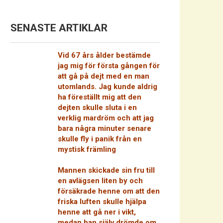
SENASTE ARTIKLAR
Vid 67 års ålder bestämde
jag mig för första gången för
att gå på dejt med en man
utomlands. Jag kunde aldrig
ha föreställt mig att den
dejten skulle sluta i en
verklig mardröm och att jag
bara några minuter senare
skulle fly i panik från en
mystisk främling
Mannen skickade sin fru till
en avlägsen liten by och
försäkrade henne om att den
friska luften skulle hjälpa
henne att gå ner i vikt,
medan han själv drömde om