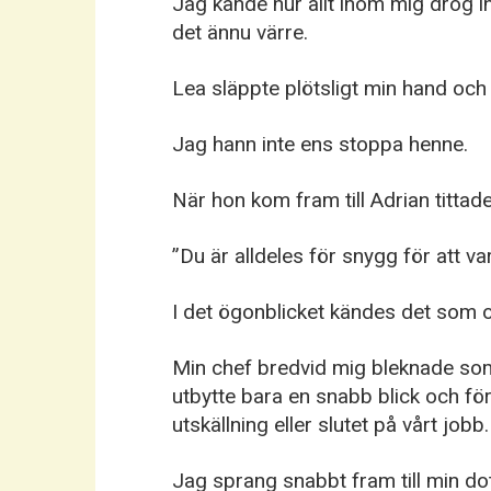
Jag kände hur allt inom mig drog i
det ännu värre.
Lea släppte plötsligt min hand oc
Jag hann inte ens stoppa henne.
När hon kom fram till Adrian tittad
”Du är alldeles för snygg för att v
I det ögonblicket kändes det som 
Min chef bredvid mig bleknade so
utbytte bara en snabb blick och för
utskällning eller slutet på vårt jobb.
Jag sprang snabbt fram till min dot