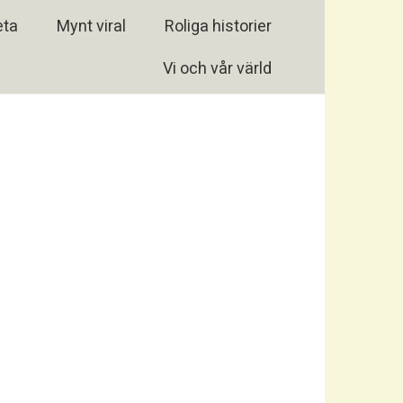
eta
Mynt viral
Roliga historier
Vi och vår värld