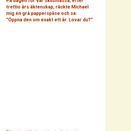
På dagen för vår skilsmässa, efter
trettio års äktenskap, räckte Michael
mig en grå papperspåse och sa:
”Öppna den om exakt ett år. Lovar du?”