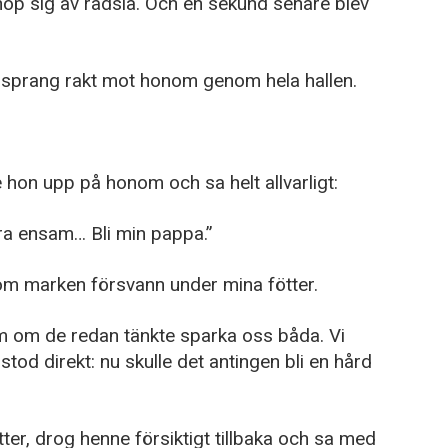
hop sig av rädsla. Och en sekund senare blev
h sprang rakt mot honom genom hela hallen.
e hon upp på honom och sa helt allvarligt:
ara ensam… Bli min pappa.”
om marken försvann under mina fötter.
m om de redan tänkte sparka oss båda. Vi
stod direkt: nu skulle det antingen bli en hård
ter, drog henne försiktigt tillbaka och sa med