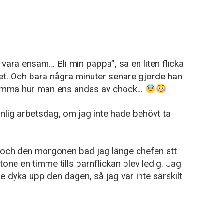
 vara ensam… Bli min pappa”, sa en liten flicka
toret. Och bara några minuter senare gjorde han
glömma hur man ens andas av chock…
anlig arbetsdag, om jag inte hade behövt ta
 och den morgonen bad jag länge chefen att
tone en timme tills barnflickan blev ledig. Jag
le dyka upp den dagen, så jag var inte särskilt