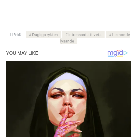
960
Dagliga rykten
Intressant att veta
Le monde
lysande