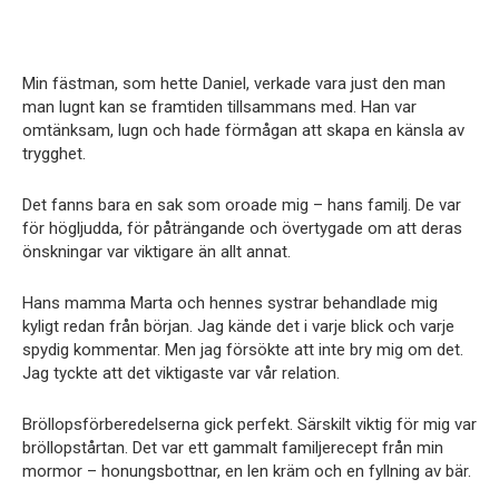
Min fästman, som hette Daniel, verkade vara just den man
man lugnt kan se framtiden tillsammans med. Han var
omtänksam, lugn och hade förmågan att skapa en känsla av
trygghet.
Det fanns bara en sak som oroade mig – hans familj. De var
för högljudda, för påträngande och övertygade om att deras
önskningar var viktigare än allt annat.
Hans mamma Marta och hennes systrar behandlade mig
kyligt redan från början. Jag kände det i varje blick och varje
spydig kommentar. Men jag försökte att inte bry mig om det.
Jag tyckte att det viktigaste var vår relation.
Bröllopsförberedelserna gick perfekt. Särskilt viktig för mig var
bröllopstårtan. Det var ett gammalt familjerecept från min
mormor – honungsbottnar, en len kräm och en fyllning av bär.