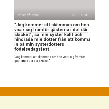
Vi och vår värld
0
235
”Jag kommer att skämmas om hon
visar sig framför gästerna i det där
skicket”, sa min syster kallt och
hindrade min dotter från att komma
in på min systerdotters
födelsedagsfest
”Jag kommer att skämmas om hon visar sig framför
gästerna i det där skicket”,
© 2026 Mycket Intressant
Integritetspolicy
|
Cookiepolicy
|
DMCA
|
Kontaktformulär
|