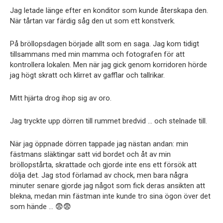
Jag letade länge efter en konditor som kunde återskapa den.
När tårtan var färdig såg den ut som ett konstverk.
På bröllopsdagen började allt som en saga. Jag kom tidigt
tillsammans med min mamma och fotografen för att
kontrollera lokalen. Men när jag gick genom korridoren hörde
jag högt skratt och klirret av gafflar och tallrikar.
Mitt hjärta drog ihop sig av oro.
Jag tryckte upp dörren till rummet bredvid … och stelnade till.
När jag öppnade dörren tappade jag nästan andan: min
fästmans släktingar satt vid bordet och åt av min
bröllopstårta, skrattade och gjorde inte ens ett försök att
dölja det. Jag stod förlamad av chock, men bara några
minuter senare gjorde jag något som fick deras ansikten att
blekna, medan min fästman inte kunde tro sina ögon över det
som hände … 😨😨