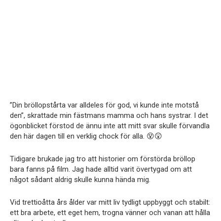
”Din bröllopstårta var alldeles för god, vi kunde inte motstå
den”, skrattade min fästmans mamma och hans systrar. I det
ögonblicket förstod de ännu inte att mitt svar skulle förvandla
den här dagen till en verklig chock för alla. 😵😲
Tidigare brukade jag tro att historier om förstörda bröllop
bara fanns på film. Jag hade alltid varit övertygad om att
något sådant aldrig skulle kunna hända mig.
Vid trettioåtta års ålder var mitt liv tydligt uppbyggt och stabilt:
ett bra arbete, ett eget hem, trogna vänner och vanan att hålla