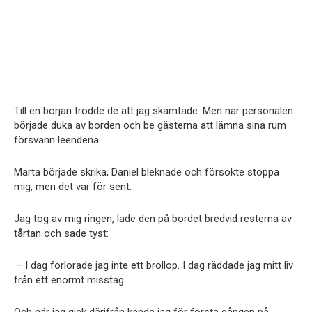
Till en början trodde de att jag skämtade. Men när personalen
började duka av borden och be gästerna att lämna sina rum
försvann leendena.
Marta började skrika, Daniel bleknade och försökte stoppa
mig, men det var för sent.
Jag tog av mig ringen, lade den på bordet bredvid resterna av
tårtan och sade tyst:
— I dag förlorade jag inte ett bröllop. I dag räddade jag mitt liv
från ett enormt misstag.
Och när jag gick därifrån kände jag för första gången på