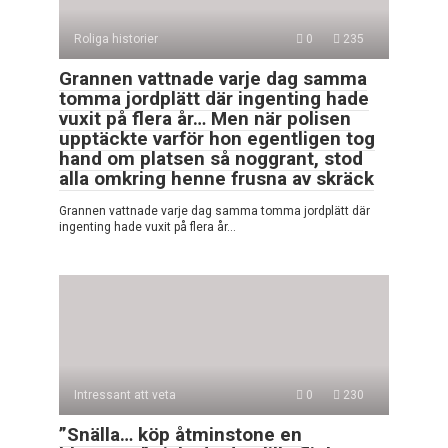
Roliga historier
0
235
Grannen vattnade varje dag samma
tomma jordplätt där ingenting hade
vuxit på flera år… Men när polisen
upptäckte varför hon egentligen tog
hand om platsen så noggrant, stod
alla omkring henne frusna av skräck
Grannen vattnade varje dag samma tomma jordplätt där
ingenting hade vuxit på flera år…
Intressant att veta
0
230
”Snälla… köp åtminstone en