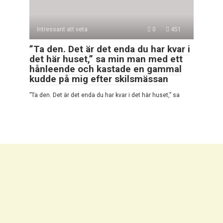
Intressant att veta
0
451
”Ta den. Det är det enda du har kvar i
det här huset,” sa min man med ett
hånleende och kastade en gammal
kudde på mig efter skilsmässan
”Ta den. Det är det enda du har kvar i det här huset,” sa
© 2026 Mycket Intressant
Integritetspolicy
|
Cookiepolicy
|
DMCA
|
Kontaktformulär
|
Webbplatskarta
Alla rättigheter reserverade. Hänvisning till vår webbplats är