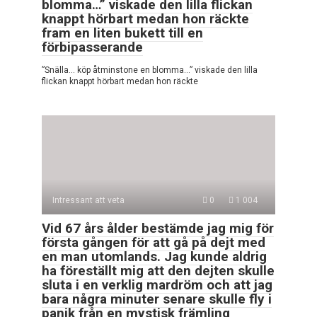
blomma…” viskade den lilla flickan
knappt hörbart medan hon räckte
fram en liten bukett till en
förbipasserande
”Snälla… köp åtminstone en blomma…” viskade den lilla
flickan knappt hörbart medan hon räckte
Intressant att veta
0
1 004
Vid 67 års ålder bestämde jag mig för
första gången för att gå på dejt med
en man utomlands. Jag kunde aldrig
ha föreställt mig att den dejten skulle
sluta i en verklig mardröm och att jag
bara några minuter senare skulle fly i
panik från en mystisk främling