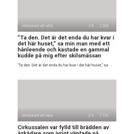
Intressant att veta
0
306
”Ta den. Det är det enda du har kvar i
det här huset,” sa min man med ett
hånleende och kastade en gammal
kudde på mig efter skilsmässan
”Ta den. Det är det enda du har kvar i det här huset,” sa
Intressant att veta
0
101
Cirkussalen var fylld till brädden av
åskådare som ivrigt väntade på