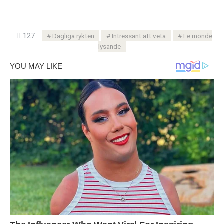
127
Dagliga rykten
Intressant att veta
Le monde
lysande