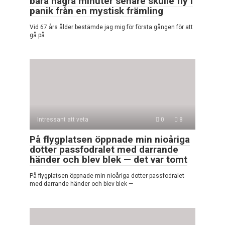
bara några minuter senare skulle fly i
panik från en mystisk främling
Vid 67 års ålder bestämde jag mig för första gången för att
gå på
Intressant att veta
0
8
På flygplatsen öppnade min nioåriga
dotter passfodralet med darrande
händer och blev blek — det var tomt
På flygplatsen öppnade min nioåriga dotter passfodralet
med darrande händer och blev blek —