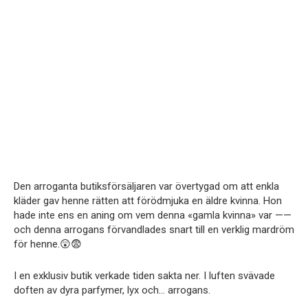
Den arroganta butiksförsäljaren var övertygad om att enkla
kläder gav henne rätten att förödmjuka en äldre kvinna. Hon
hade inte ens en aning om vem denna «gamla kvinna» var ——
och denna arrogans förvandlades snart till en verklig mardröm
för henne.😲😨
I en exklusiv butik verkade tiden sakta ner. I luften svävade
doften av dyra parfymer, lyx och… arrogans.