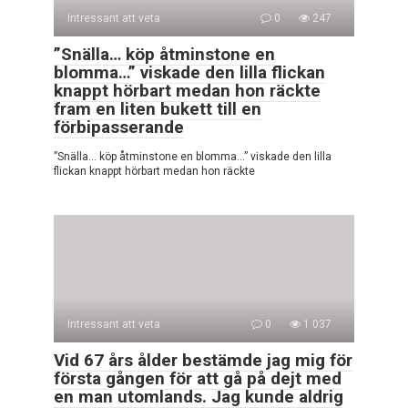
Intressant att veta
0
247
”Snälla… köp åtminstone en
blomma…” viskade den lilla flickan
knappt hörbart medan hon räckte
fram en liten bukett till en
förbipasserande
”Snälla… köp åtminstone en blomma…” viskade den lilla
flickan knappt hörbart medan hon räckte
Intressant att veta
0
1 037
Vid 67 års ålder bestämde jag mig för
första gången för att gå på dejt med
en man utomlands. Jag kunde aldrig