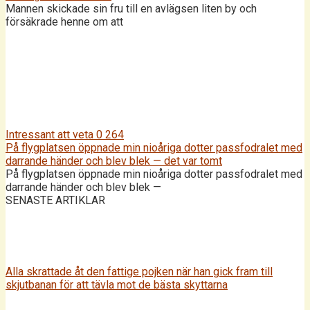
Mannen skickade sin fru till en avlägsen liten by och
försäkrade henne om att
Intressant att veta
0
264
På flygplatsen öppnade min nioåriga dotter passfodralet med
darrande händer och blev blek — det var tomt
På flygplatsen öppnade min nioåriga dotter passfodralet med
darrande händer och blev blek —
SENASTE ARTIKLAR
Alla skrattade åt den fattige pojken när han gick fram till
skjutbanan för att tävla mot de bästa skyttarna