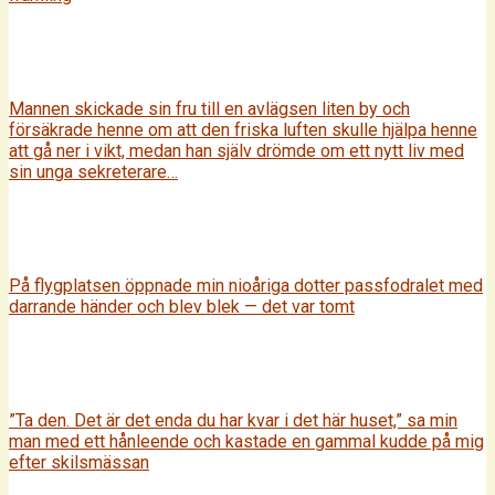
Mannen skickade sin fru till en avlägsen liten by och
försäkrade henne om att den friska luften skulle hjälpa henne
att gå ner i vikt, medan han själv drömde om ett nytt liv med
sin unga sekreterare…
På flygplatsen öppnade min nioåriga dotter passfodralet med
darrande händer och blev blek — det var tomt
”Ta den. Det är det enda du har kvar i det här huset,” sa min
man med ett hånleende och kastade en gammal kudde på mig
efter skilsmässan