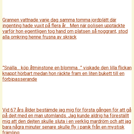
Grannen vattnade varje dag samma tomma jordplätt där
ingenting hade vuxit på flera år… Men när polisen upptäckte
varför hon egentligen tog hand om platsen så noggrant, stod
alla omkring henne frusna av skräck
”Snälla… köp åtminstone en blomma…” viskade den lilla flickan
knappt hörbart medan hon räckte fram en liten bukett till en
förbipasserande
Vid 67 års ålder bestämde jag mig för första gången för att gå
på dejt med en man utomlands. Jag kunde aldrig ha föreställt
mig att den dejten skulle sluta i en verklig mardröm och att jag
bara några minuter senare skulle fly i panik från en mystisk
främling