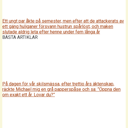
Ett ungt par åkte på semester, men efter att de attackerats av
ett gäng huliganer försvann hustrun spårlöst, och maken
slutade aldrig leta efter henne under fem långa år
BÄSTA ARTIKLAR
På dagen för vår skilsmässa, efter trettio års äktenskap,
räckte Michael mig en grå papperspåse och sa: ”Öppna den
om exakt ett år. Lovar du?”