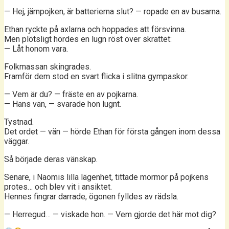
— Hej, järnpojken, är batterierna slut? — ropade en av busarna.
Ethan ryckte på axlarna och hoppades att försvinna.
Men plötsligt hördes en lugn röst över skrattet:
— Låt honom vara.
Folkmassan skingrades.
Framför dem stod en svart flicka i slitna gympaskor.
— Vem är du? — fräste en av pojkarna.
— Hans vän, — svarade hon lugnt.
Tystnad.
Det ordet — vän — hörde Ethan för första gången inom dessa
väggar.
Så började deras vänskap.
Senare, i Naomis lilla lägenhet, tittade mormor på pojkens
protes… och blev vit i ansiktet.
Hennes fingrar darrade, ögonen fylldes av rädsla.
— Herregud… — viskade hon. — Vem gjorde det här mot dig?