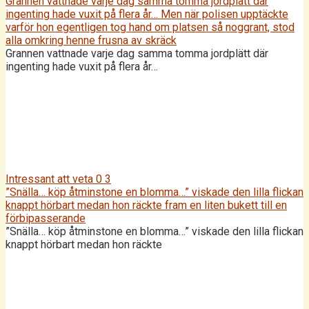
Grannen vattnade varje dag samma tomma jordplätt där
ingenting hade vuxit på flera år… Men när polisen upptäckte
varför hon egentligen tog hand om platsen så noggrant, stod
alla omkring henne frusna av skräck
Grannen vattnade varje dag samma tomma jordplätt där
ingenting hade vuxit på flera år…
Intressant att veta
0
3
”Snälla… köp åtminstone en blomma…” viskade den lilla flickan
knappt hörbart medan hon räckte fram en liten bukett till en
förbipasserande
”Snälla… köp åtminstone en blomma…” viskade den lilla flickan
knappt hörbart medan hon räckte