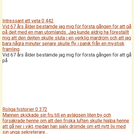
Intressant att veta
0
442
Vid 67 års ålder bestämde jag mig för första gången för att gå
på dejt med en man utomlands. Jag kunde aldrig ha föreställt
mig att den dejten skulle sluta i en verklig mardröm och att jag
bara några minuter senare skulle fly i panik från en mystisk
främling
Vid 67 års ålder bestämde jag mig för första gången för att gå
på
Roliga historier
0
372
Mannen skickade sin fru till en avlägsen liten by och
försäkrade henne om att den friska luften skulle hjälpa henne
att gå ner i vikt, medan han själv drömde om ett nytt liv med
sin unga sekreterare…